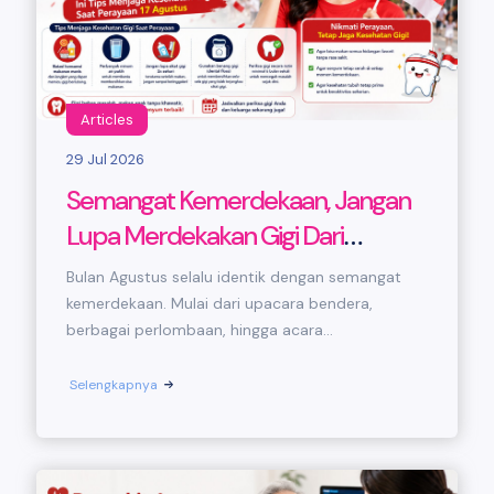
Articles
29 Jul 2026
Semangat Kemerdekaan, Jangan
Lupa Merdekakan Gigi Dari
Masalah! Ini Tips Menjaga
Bulan Agustus selalu identik dengan semangat
Kesehatan Gigi Saat Perayaan 17
kemerdekaan. Mulai dari upacara bendera,
berbagai perlombaan, hingga acara...
Agustus
Selengkapnya