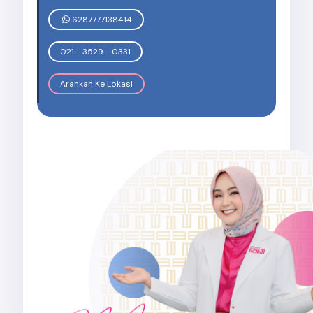
6287777138414
021 - 3529 - 0331
Arahkan Ke Lokasi