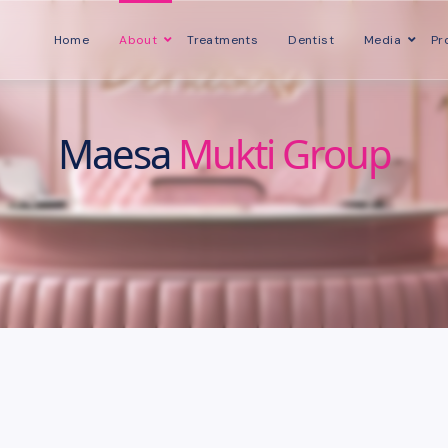
Home
About
Treatments
Dentist
Media
Pr
Maesa
Mukti Group