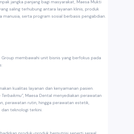
pak jangka panjang bagi masyarakat, Maesa Mukti
ng saling terhubung antara layanan klinis, produk
a manusia, serta program sosial berbasis pengabdian.
i Group membawahi unit bisnis yang berfokus pada
s:
makan kualitas layanan dan kenyamanan pasien.
m Terbaikmu”
, Maesa Dental menyediakan perawatan
, perawatan rutin, hingga perawatan estetik,
dan teknologi terkini.
dirkan produk-produk bernutrisi seperti sereal