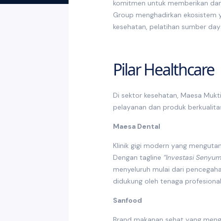
komitmen untuk memberikan dam
Group menghadirkan ekosistem ya
kesehatan, pelatihan sumber day
Pilar Healthcare
Di sektor kesehatan, Maesa Mukt
pelayanan dan produk berkualita
Maesa Dental
Klinik gigi modern yang menguta
Dengan tagline
“Investasi Senyu
menyeluruh mulai dari pencegahan
didukung oleh tenaga profesional 
Sanfood
Brand makanan sehat yang mengha