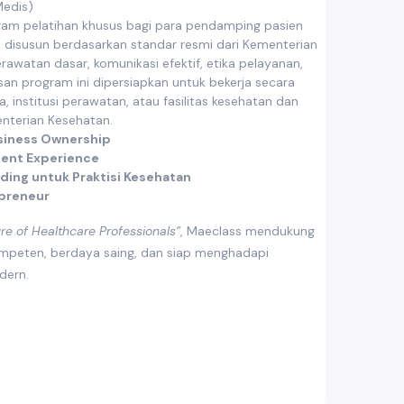
Medis)
ram pelatihan khusus bagi para pendamping pasien
lum disusun berdasarkan standar resmi dari Kementerian
awatan dasar, komunikasi efektif, etika pelayanan,
usan program ini dipersiapkan untuk bekerja secara
, institusi perawatan, atau fasilitas kesehatan dan
enterian Kesehatan.
siness Ownership
ient Experience
ding untuk Praktisi Kesehatan
kpreneur
e of Healthcare Professionals”
, Maeclass mendukung
ompeten, berdaya saing, dan siap menghadapi
dern.