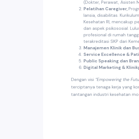
(Dokter, Perawat, Asisten 
Pelatihan Caregiver,
Prog
lansia, disabilitas. Kuriku
Kesehatan RI, mencakup per
dan aspek psikososial. Lul
profesional di rumah tangga
terakreditasi SKP dari Kem
Manajemen Klinik dan Bu
Service Excellence & Pat
Public Speaking dan Bran
Digital Marketing & Klini
Dengan visi
“Empowering the Futur
terciptanya tenaga kerja yang k
tantangan industri kesehatan mo