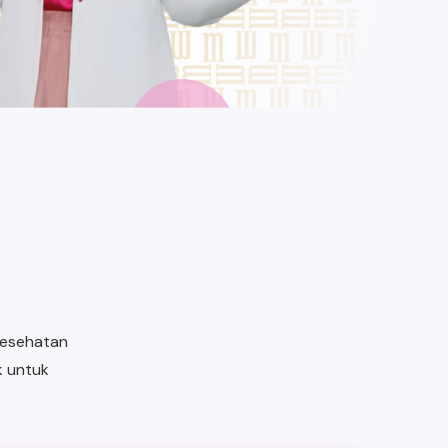
kesehatan
k untuk