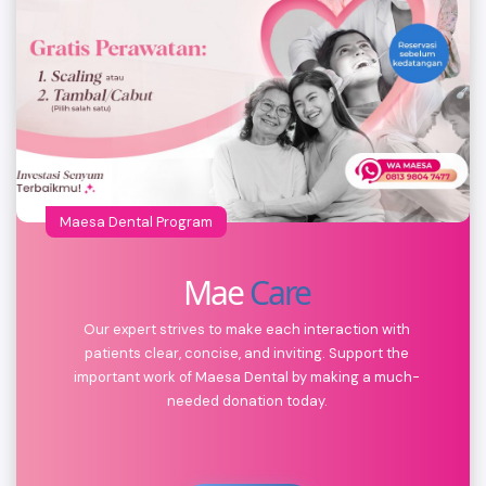
Maesa Dental Program
Mae
Care
Our expert strives to make each interaction with
patients clear, concise, and inviting. Support the
important work of Maesa Dental by making a much-
needed donation today.