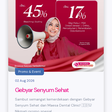
Promo & Event
02 Aug 2026
Gebyar Senyum Sehat
Sambut semangat kemerdekaan dengan Gebyar
Senyum Sehat dari Maesa Dental Clinic! 🇮🇩🦷
Nikmati promo spesial...