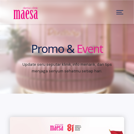
Promo &
Event
Update seru seputar klinik, info menarik, dan tips
menjaga senyum sehatmu setiap hari.