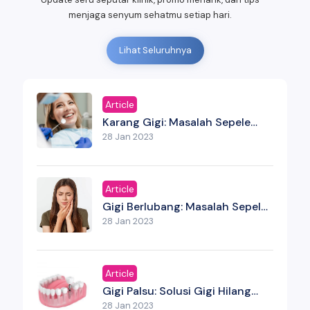
menjaga senyum sehatmu setiap hari.
Lihat Seluruhnya
Article
Karang Gigi: Masalah Sepele
Yang Bisa Menjadi Serius Jika
28 Jan 2023
Tidak Dibersihkan
Article
Gigi Berlubang: Masalah Sepele
Yang Bisa Jadi Ancaman Serius
28 Jan 2023
Article
Gigi Palsu: Solusi Gigi Hilang
Yang Bukan Sekadar Estetika
28 Jan 2023