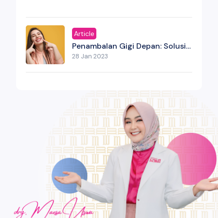
Article
Penambalan Gigi Depan: Solusi
Estetik Untuk Senyum Yang
28 Jan 2023
Kembali Percaya Diri