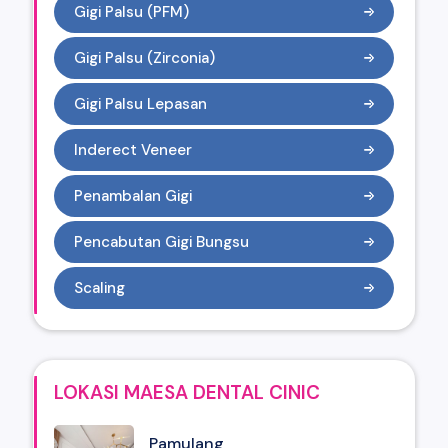
Gigi Palsu (PFM)
Gigi Palsu (Zirconia)
Gigi Palsu Lepasan
Inderect Veneer
Penambalan Gigi
Pencabutan Gigi Bungsu
Scaling
LOKASI MAESA DENTAL CINIC
Pamulang