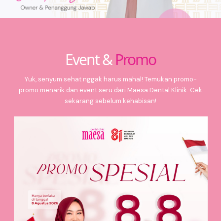
Event &
Promo
Yuk, senyum sehat nggak harus mahal! Temukan promo-
promo menarik dan event seru dari Maesa Dental Klinik. Cek
sekarang sebelum kehabisan!