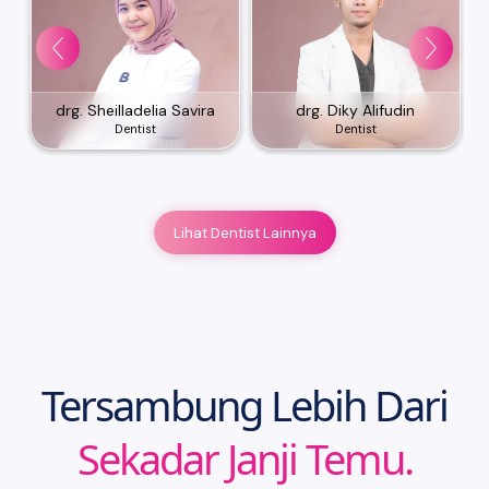
drg. Sheilladelia Savira
drg. Diky Alifudin
Dentist
Dentist
Lihat Dentist Lainnya
Tersambung Lebih Dari
Sekadar Janji Temu.