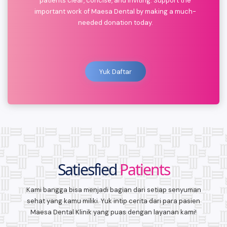
patients clear, concise, and inviting. Support the
important work of Maesa Dental by making a much-
needed donation today.
Yuk Daftar
Satiesfied
Patients
Kami bangga bisa menjadi bagian dari setiap senyuman
sehat yang kamu miliki. Yuk intip cerita dari para pasien
Maesa Dental Klinik yang puas dengan layanan kami!