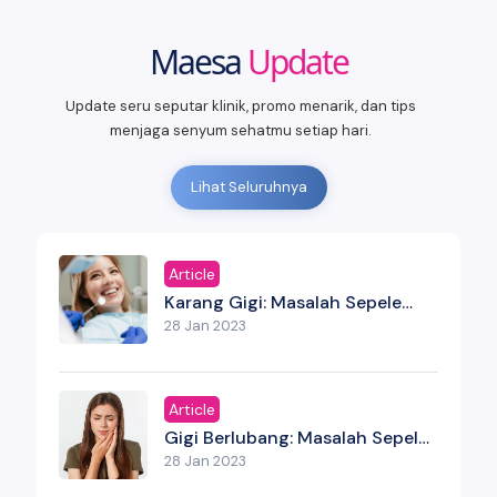
Maesa
Update
Update seru seputar klinik, promo menarik, dan tips
menjaga senyum sehatmu setiap hari.
Lihat Seluruhnya
Article
Karang Gigi: Masalah Sepele
Yang Bisa Menjadi Serius Jika
28 Jan 2023
Tidak Dibersihkan
Article
Gigi Berlubang: Masalah Sepele
Yang Bisa Jadi Ancaman Serius
28 Jan 2023