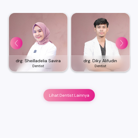
drg. Sheilladelia Savira
drg. Diky Alifudin
Dentist
Dentist
Lihat Dentist Lainnya