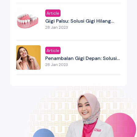
Article
Gigi Palsu: Solusi Gigi Hilang
Yang Bukan Sekadar Estetika
28 Jan 2023
Article
Penambalan Gigi Depan: Solusi
Estetik Untuk Senyum Yang
28 Jan 2023
Kembali Percaya Diri