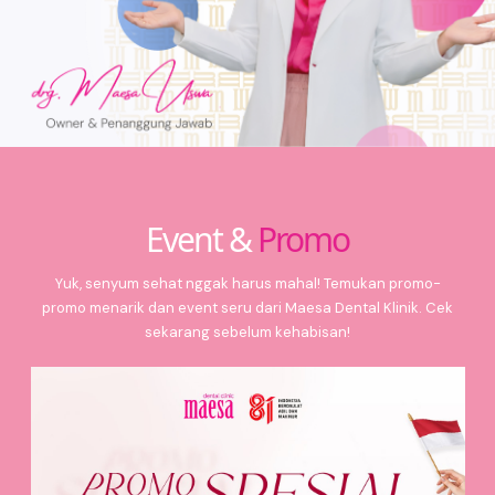
Event &
Promo
Yuk, senyum sehat nggak harus mahal! Temukan promo-
promo menarik dan event seru dari Maesa Dental Klinik. Cek
sekarang sebelum kehabisan!