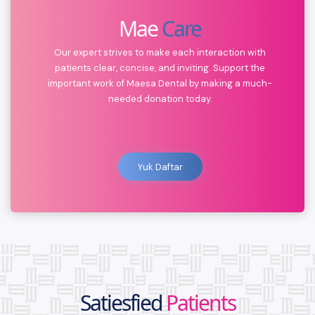
Mae
Care
Our expert strives to make each interaction with
patients clear, concise, and inviting. Support the
important work of Maesa Dental by making a much-
needed donation today.
Yuk Daftar
Satiesfied
Patients